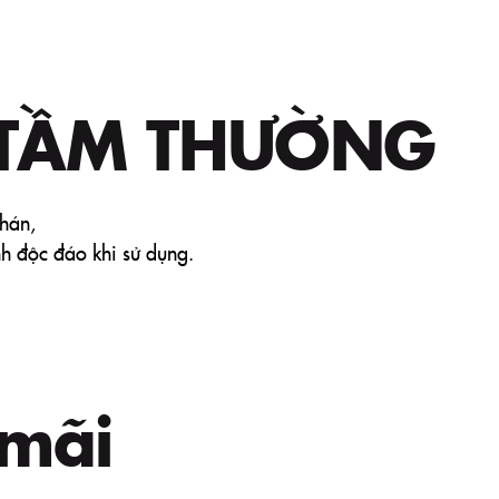
TẦM THƯỜNG
hán,
ính độc đáo khi sử dụng.
mãi