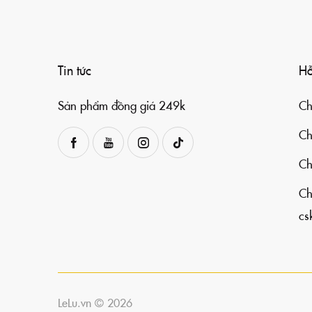
Tin tức
Hỗ
Sản phẩm đồng giá 249k
Ch
Ch
Ch
Ch
cs
LeLu.vn © 2026