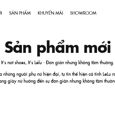
I
SẢN PHẨM
KHUYẾN MÃI
SHOWROOM
Sản phẩm mới
It’s not shoes, It’s Lelu - Đơn giản nhưng không tầm thường.
những người phụ nữ hiện đại, tự tin thể hiện cá tính LeLu r
rang giày nữ hướng đến sự đơn giản nhưng không tầm thườn