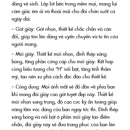
dàng vệ sinh. Lớp lót bên trong mềm mại, mang lại
cảm giác êm ái và thoải mái cho đôi chân suốt cả
ngày dài.
– Gót giày: Gót nhọn, thiết kế chắc chắn và cân
đối, giúp tôn lên dáng vẻ uyển chuyển và tự tin của
người mang.
– Mũi giày: Thiết kế mũi nhọn, đính thép sáng
bóng, tăng phần cứng cáp cho mũi giày. Kết hợp
cùng biểu tượng chữ “H” nổi bật, tăng tính thẩm
mỹ, tạo nên sự phá cách độc đáo cho thiết kế.
– Công dụng: Mọi ánh mắt sẽ đổ dồn về phía bạn
khi mang đôi giày cao gót tuyệt đẹp này. Thiết kế
mũi nhọn sang trọng, độ cao cực kỳ ấn tượng giúp
nâng tầm vóc dáng của bạn ngay tức thì. Đính thép
sáng bóng và nổi bật ở phần mũi giày tạo điểm
nhấn, đôi giày này sẽ đưa trang phục của bạn lên