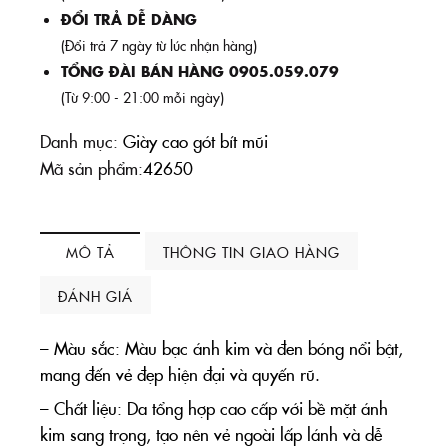
ĐỔI TRẢ DỄ DÀNG
(Đổi trả 7 ngày từ lúc nhận hàng)
TỔNG ĐÀI BÁN HÀNG 0905.059.079
(Từ 9:00 - 21:00 mỗi ngày)
Danh mục:
Giày cao gót bít mũi
Mã sản phẩm:
42650
MÔ TẢ
THÔNG TIN GIAO HÀNG
ĐÁNH GIÁ
– Màu sắc: Màu bạc ánh kim và đen bóng nổi bật,
mang đến vẻ đẹp hiện đại và quyến rũ.
– Chất liệu: Da tổng hợp cao cấp với bề mặt ánh
kim sang trọng, tạo nên vẻ ngoài lấp lánh và dễ