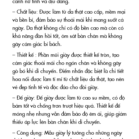
cánh nữ tính và dịu dàng.
– Chất liệu: Được làm từ da thật cao cấp, mềm mại
và bền bỉ, đảm bảo sự thoải mái khi mang suốt cả
ngày. Da thật không chỉ có độ bền cao mà còn có
khả năng đàn hồi tốt, ôm sát bàn chân mà không
gây cảm giác bí bách.
– Thiết kế : Phần mũi giày được thiết kế tròn, tạo
cảm giác thoải mái cho ngón chân và không gây
gò bó khi di chuyển. Điểm nhấn đặc biệt là chi tiết
hoa nổi được làm tỉ mỉ từ chất liệu da thật, tạo nên
vẻ đẹp tinh tế và độc đáo cho đôi giày.
– Đế giày: Đế giày được làm từ cao su mềm, có độ
bám tốt và chống trơn trượt hiệu quả. Thiết kế đế
mỏng nhẹ nhưng vẫn đảm bảo độ êm ái, giúp giảm
thiểu áp lực lên bàn chân khi di chuyển.
– Công dụng: Mẫu giày lý tưởng cho những ngày