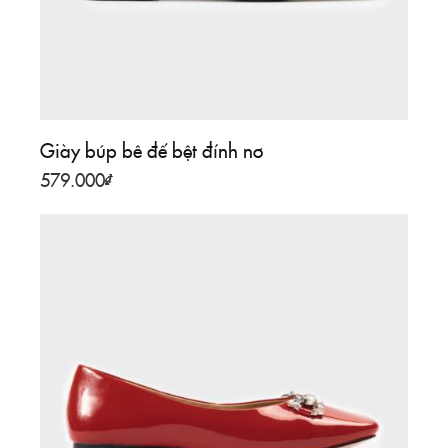
Giày búp bê đế bệt đính nơ
579.000
₫