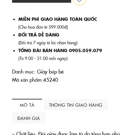
MIỄN PHÍ GIAO HÀNG TOÀN QUỐC
(Cho hoá đơn từ 599.000đ)
ĐỔI TRẢ DỄ DÀNG
(Đổi trả 7 ngày từ lúc nhận hàng)
TỔNG ĐÀI BÁN HÀNG 0905.059.079
(Từ 9:00 - 21:00 mỗi ngày)
Danh mục:
Giày búp bê
Mã sản phẩm:
45240
MÔ TẢ
THÔNG TIN GIAO HÀNG
ĐÁNH GIÁ
– Chất liệu: Đôi giày được làm từ da tổng hợp phủ