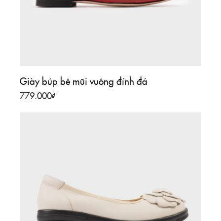
Giày búp bê mũi vuông đính đá
779.000
₫