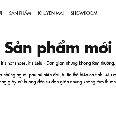
I
SẢN PHẨM
KHUYẾN MÃI
SHOWROOM
Sản phẩm mới
It’s not shoes, It’s Lelu - Đơn giản nhưng không tầm thường.
những người phụ nữ hiện đại, tự tin thể hiện cá tính LeLu r
rang giày nữ hướng đến sự đơn giản nhưng không tầm thườn