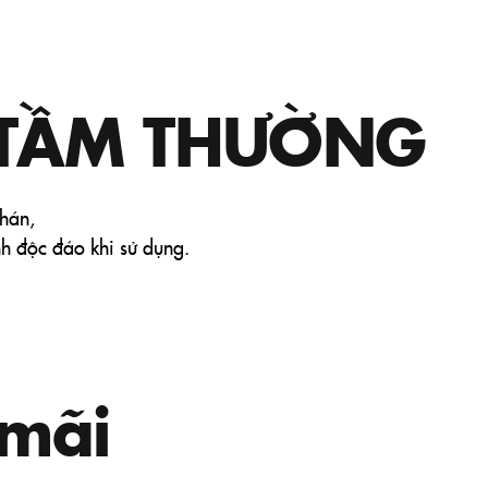
TẦM THƯỜNG
hán,
ính độc đáo khi sử dụng.
mãi