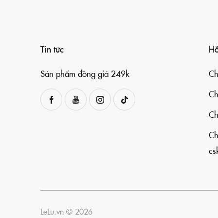
Tin tức
Hỗ
Sản phẩm đồng giá 249k
Ch
Ch
Ch
Ch
cs
LeLu.vn © 2026