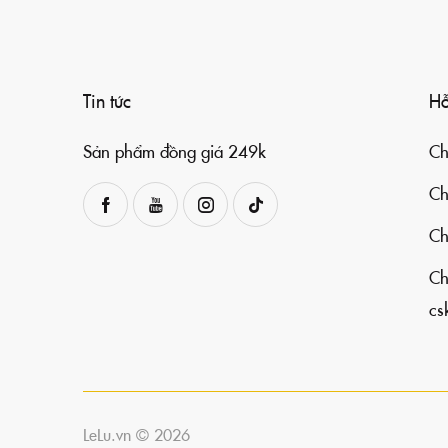
Tin tức
Hỗ
Sản phẩm đồng giá 249k
Ch
Ch
Ch
Ch
cs
LeLu.vn © 2026