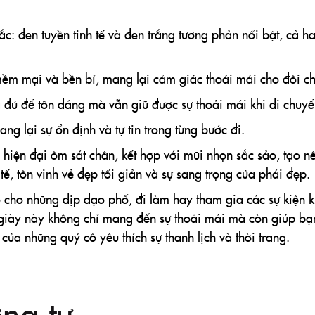
: đen tuyền tinh tế và đen trắng tương phản nổi bật, cả h
mềm mại và bền bỉ, mang lại cảm giác thoải mái cho đôi ch
 đủ để tôn dáng mà vẫn giữ được sự thoải mái khi di chuyể
ng lại sự ổn định và tự tin trong từng bước đi.
éo hiện đại ôm sát chân, kết hợp với mũi nhọn sắc sảo, tạo 
tế, tôn vinh vẻ đẹp tối giản và sự sang trọng của phái đẹp.
cho những dịp dạo phố, đi làm hay tham gia các sự kiện kh
i giày này không chỉ mang đến sự thoải mái mà còn giúp bạ
 của những quý cô yêu thích sự thanh lịch và thời trang.
ng tự