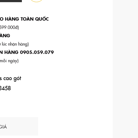
AO HÀNG TOÀN QUỐC
 599.000đ)
DÀNG
ừ lúc nhận hàng)
N HÀNG 0905.059.079
 mỗi ngày)
s cao gót
3458
GIÁ