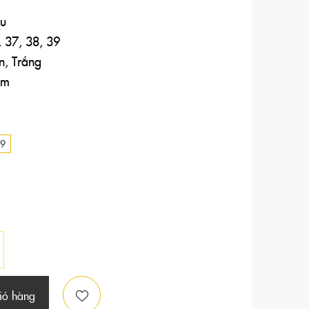
Lu
, 37, 38, 39
n, Trắng
cm
9
iỏ hàng