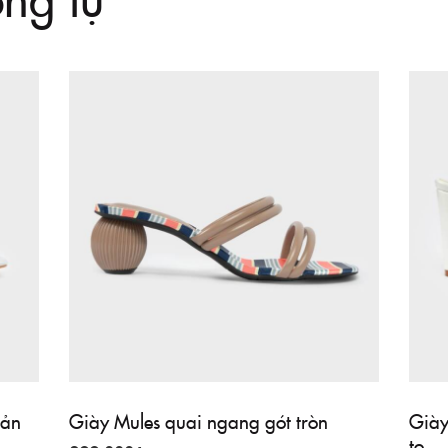
bản
Giày Mules quai ngang gót tròn
Giày
to