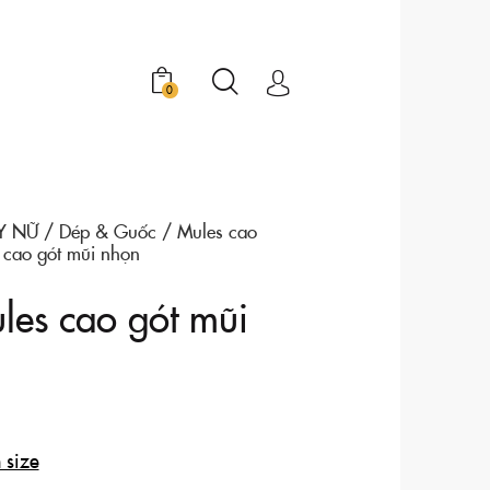
0
Y NỮ
Dép & Guốc
Mules cao
 cao gót mũi nhọn
les cao gót mũi
 size