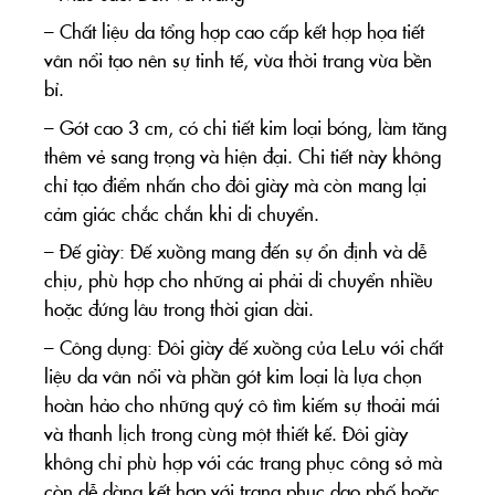
– Chất liệu da tổng hợp cao cấp kết hợp họa tiết
vân nổi tạo nên sự tinh tế, vừa thời trang vừa bền
bỉ.
– Gót cao 3 cm, có chi tiết kim loại bóng, làm tăng
thêm vẻ sang trọng và hiện đại. Chi tiết này không
chỉ tạo điểm nhấn cho đôi giày mà còn mang lại
cảm giác chắc chắn khi di chuyển.
– Đế giày: Đế xuồng mang đến sự ổn định và dễ
chịu, phù hợp cho những ai phải di chuyển nhiều
hoặc đứng lâu trong thời gian dài.
– Công dụng: Đôi giày đế xuồng của LeLu với chất
liệu da vân nổi và phần gót kim loại là lựa chọn
hoàn hảo cho những quý cô tìm kiếm sự thoải mái
và thanh lịch trong cùng một thiết kế. Đôi giày
không chỉ phù hợp với các trang phục công sở mà
còn dễ dàng kết hợp với trang phục dạo phố hoặc