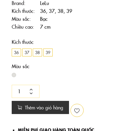
Brand
LeLu
Kích thước
36, 37, 38, 39
Màu sắc
Bạc
Chiều cao
7 cm
Kích thước
36
37
38
39
Màu sắc
Thêm vào giỏ hàng
MIỄN PHÍ GIAO HÀNG TOÀN QUỐC