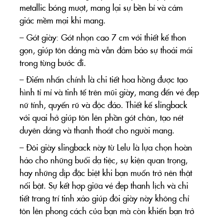
metallic bóng mượt, mang lại sự bền bỉ và cảm
giác mềm mại khi mang.
– Gót giày: Gót nhọn cao 7 cm với thiết kế thon
gọn, giúp tôn dáng mà vẫn đảm bảo sự thoải mái
trong từng bước đi.
– Điểm nhấn chính là chi tiết hoa hồng được tạo
hình tỉ mỉ và tinh tế trên mũi giày, mang đến vẻ đẹp
nữ tính, quyến rũ và độc đáo. Thiết kế slingback
với quai hở giúp tôn lên phần gót chân, tạo nét
duyên dáng và thanh thoát cho người mang.
– Đôi giày slingback này từ Lelu là lựa chọn hoàn
hảo cho những buổi dạ tiệc, sự kiện quan trọng,
hay những dịp đặc biệt khi bạn muốn trở nên thật
nổi bật. Sự kết hợp giữa vẻ đẹp thanh lịch và chi
tiết trang trí tinh xảo giúp đôi giày này không chỉ
tôn lên phong cách của bạn mà còn khiến bạn trở