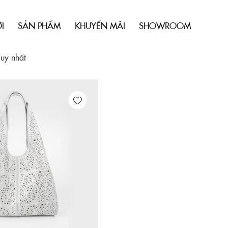
I
SẢN PHẨM
KHUYẾN MÃI
SHOWROOM
duy nhất